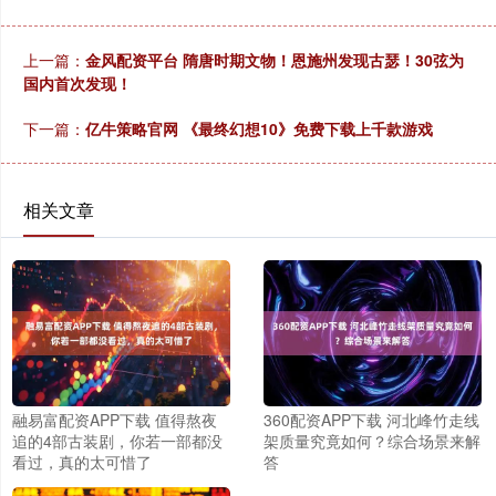
上一篇：
金风配资平台 隋唐时期文物！恩施州发现古瑟！30弦为
国内首次发现！
下一篇：
亿牛策略官网 《最终幻想10》免费下载上千款游戏
相关文章
融易富配资APP下载 值得熬夜
360配资APP下载 河北峰竹走线
追的4部古装剧，你若一部都没
架质量究竟如何？综合场景来解
看过，真的太可惜了
答