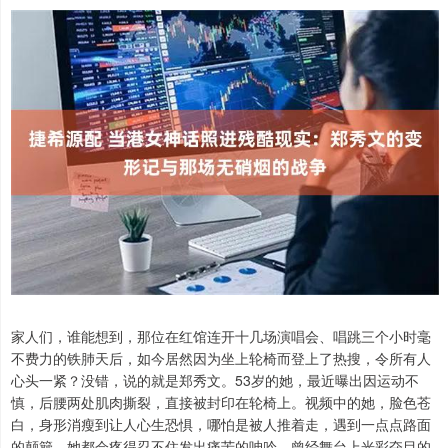
家人们，谁能想到，那位在红馆连开十几场演唱会、唱跳三个小时毫
不费力的铁肺天后，如今居然因为坐上轮椅而登上了热搜，令所有人
心头一紧？没错，说的就是郑秀文。53岁的她，最近曝出因运动不
慎，后腰两处肌肉撕裂，直接被封印在轮椅上。视频中的她，脸色苍
白，身形消瘦到让人心生恐惧，哪怕是被人推着走，遇到一点点路面
的颠簸，她都会疼得忍不住发出痛苦的呻吟。曾经舞台上光彩夺目的