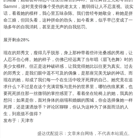
Sammi，这时竟变得像个受伤的老太太，脆弱得让人不忍直视。说实
话，看着她的模样，我心里五味杂陈。我们曾经夸她敬业，称她是拼
命三娘，但回头看，这种拼命的劲头，如今看来，似乎早已变成了一
场多年的自我消耗，甚至是无声的自我惩罚。
展开剩余28%
现在的郑秀文，瘦得几乎脱形，身上那种带着些许沧桑感的男相，让
人忍不住心疼。她的样子，仿佛已经远离了当年唱《眉飞色舞》时的
美少女模样。但正是这种破碎感，让我觉得她比以往更为真实。过去
的郑秀文，是我们眼中遥不可及的偶像，是那座完美无缺的神话。而
现在的她，却成了我们每一个在生活中咬牙死撑的自己。她究竟在追
求什么？不过是在这个充满背叛与意外的世界里，哪怕伤痕累累，也
要死死抓住那一丝微弱的掌控感罢了。看着坐在轮椅上的她，我真的
想问：如果是你，面对身体的崩塌和婚姻的围城，你会选择像她一样
死撑，还是潇洒放手？评论区聊聊，你认为这种为了体面而活的人
生，到底值不值得？
发布于：天津市
盛达优配提示：文章来自网络，不代表本站观点。