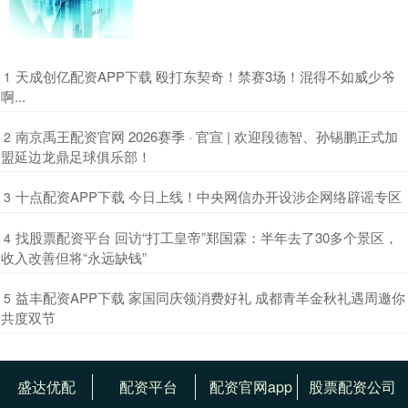
​天成创亿配资APP下载 殴打东契奇！禁赛3场！混得不如威少爷
1
啊...
​南京禹王配资官网 2026赛季 · 官宣 | 欢迎段德智、孙锡鹏正式加
2
盟延边龙鼎足球俱乐部！
​十点配资APP下载 今日上线！中央网信办开设涉企网络辟谣专区
3
​找股票配资平台 回访“打工皇帝”郑国霖：半年去了30多个景区，
4
收入改善但将“永远缺钱”
​益丰配资APP下载 家国同庆领消费好礼 成都青羊金秋礼遇周邀你
5
共度双节
盛达优配
配资平台
配资官网app
股票配资公司