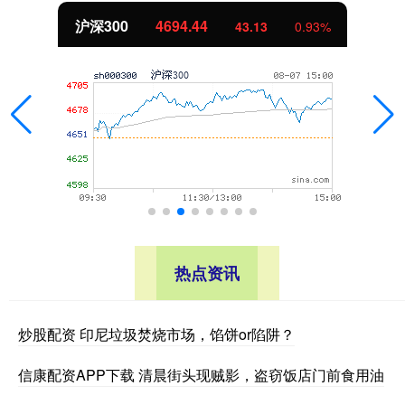
深300
4694.44
43.13
0.93%
热点资讯
炒股配资 印尼垃圾焚烧市场，馅饼or陷阱？
信康配资APP下载 清晨街头现贼影，盗窃饭店门前食用油