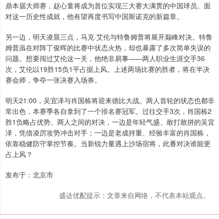
鼎本届大师赛，赵心童将成为首位实现三大赛大满贯的中国球员。面
对这一历史性成就，他有望再度书写中国斯诺克的新篇章。
另一边，明天凌晨三点，马克·艾伦与特鲁姆普将展开巅峰对决。特鲁
姆普虽在对阵丁俊晖的比赛中状态火热，却也暴露了多次简单失误的
问题。想要闯过艾伦这一关，他绝非易事——两人职业生涯交手36
次，艾伦以19胜15负1平占据上风。上述两场比赛的胜者，将在半决
赛会师，争夺一张决赛入场券。
明天21:00，吴宜泽与肖国栋将迎来德比大战。两人首轮的状态也都非
常出色，本赛季各自拿到了一个排名赛冠军。过往交手3次，肖国栋2
胜1负略占优势。两人之间的对决，一边是年轻气盛、敢打敢拼的吴宜
泽，凭借凌厉攻势冲击对手；一边是老成持重、经验丰富的肖国栋，
依靠稳健防守掌控节奏。当新锐力量遇上沙场宿将，此番对决谁能更
占上风？
发布于：北京市
盛达优配提示：文章来自网络，不代表本站观点。