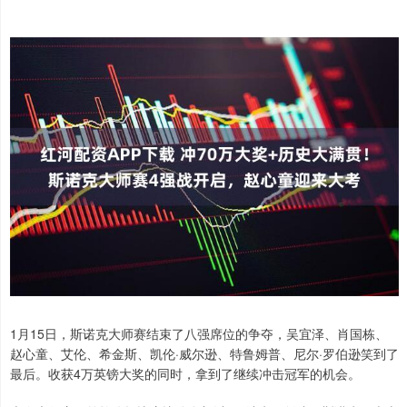
1月15日，斯诺克大师赛结束了八强席位的争夺，吴宜泽、肖国栋、
赵心童、艾伦、希金斯、凯伦·威尔逊、特鲁姆普、尼尔·罗伯逊笑到了
最后。收获4万英镑大奖的同时，拿到了继续冲击冠军的机会。