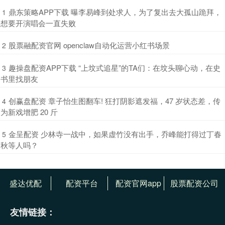
​鼎东策略APP下载 曝李易峰到处求人，为了复出去大孤山跪拜，
1
想要开演唱会一直失败
​股票融配资官网 openclaw自动化运营小红书场景
2
​趣操盘配资APP下载 “上坟式追星”的TA们：在坟头聊心动，在史
3
书里找朋友
​创赢盘配资 章子怡生图翻车! 狂打阴影遮发福，47 岁状态差，传
4
为新戏增肥 20 斤
​金呈配资 少林寺一战中，如果虚竹没有出手，乔峰能打得过丁春
5
秋等人吗？
盛达优配
配资平台
配资官网app
股票配资公司
友情链接：