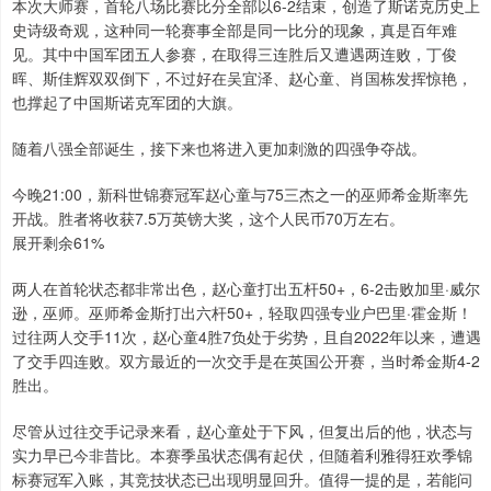
本次大师赛，首轮八场比赛比分全部以6-2结束，创造了斯诺克历史上
史诗级奇观，这种同一轮赛事全部是同一比分的现象，真是百年难
见。其中中国军团五人参赛，在取得三连胜后又遭遇两连败，丁俊
晖、斯佳辉双双倒下，不过好在吴宜泽、赵心童、肖国栋发挥惊艳，
也撑起了中国斯诺克军团的大旗。
随着八强全部诞生，接下来也将进入更加刺激的四强争夺战。
今晚21:00，新科世锦赛冠军赵心童与75三杰之一的巫师希金斯率先
开战。胜者将收获7.5万英镑大奖，这个人民币70万左右。
展开剩余61%
两人在首轮状态都非常出色，赵心童打出五杆50+，6-2击败加里·威尔
逊，巫师。巫师希金斯打出六杆50+，轻取四强专业户巴里·霍金斯！
过往两人交手11次，赵心童4胜7负处于劣势，且自2022年以来，遭遇
了交手四连败。双方最近的一次交手是在英国公开赛，当时希金斯4-2
胜出。
尽管从过往交手记录来看，赵心童处于下风，但复出后的他，状态与
实力早已今非昔比。本赛季虽状态偶有起伏，但随着利雅得狂欢季锦
标赛冠军入账，其竞技状态已出现明显回升。值得一提的是，若能问