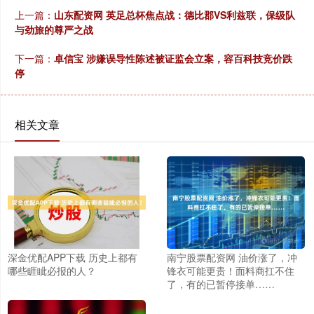
上一篇：
山东配资网 英足总杯焦点战：德比郡VS利兹联，保级队
与劲旅的尊严之战
下一篇：
卓信宝 涉嫌误导性陈述被证监会立案，容百科技竞价跌
停
相关文章
深金优配APP下载 历史上都有
南宁股票配资网 油价涨了，冲
哪些睚眦必报的人？
锋衣可能更贵！面料商扛不住
了，有的已暂停接单……