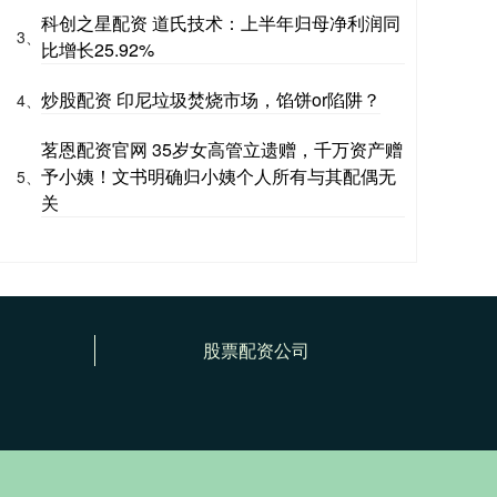
科创之星配资 道氏技术：上半年归母净利润同
3、
比增长25.92%
炒股配资 印尼垃圾焚烧市场，馅饼or陷阱？
4、
茗恩配资官网 35岁女高管立遗赠，千万资产赠
予小姨！文书明确归小姨个人所有与其配偶无
5、
关
股票配资公司