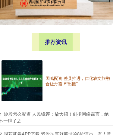
推荐资讯
国鸣配资 整县推进，仁化农文旅融
合让丹霞IP“出圈”
​炒股怎么配资 人民锐评：放大招！剑指网络谣言，绝
1
不一辟了之
​同花证券APP下载 戏没拍完就离世的8位演员，有人意
2