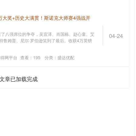
0万大奖+历史大满贯！斯诺克大师赛4强战开
结束了八强席位的争夺，吴宜泽、肖国栋、赵心童、艾
04-24
特鲁姆普、尼尔·罗伯逊笑到了最后。收获4万英镑
多得网平台
查看：
195
分类：
盛达优配
文章已加载完成