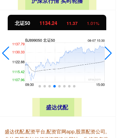
沪深京行情 实时轮播
北证50
1134.24
创
11.37
1.01%
盛达优配
盛达优配,配资平台,配资官网app,股票配资公司,