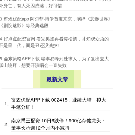
外身亡，有人死因成谜，好可惜
​辉煌优配app 阿尔菲·博伊首度来京，演绎《悲惨世界》
3
《剧院魅影》等经典选段
​好点点配资官网 看完奚望再看谭松韵，才知观众烦的
4
不是星二代，而是丑还没演技!
​鼎东策略APP下载 曝李易峰到处求人，为了复出去大
5
孤山跪拜，想要开演唱会一直失败
最新文章
富农优配APP下载 002415，业绩大增！拟大
1、
手笔分红！
南京禹王配资 10日6跌停！900亿存储龙头：
2、
董事长承诺12个月内不减持