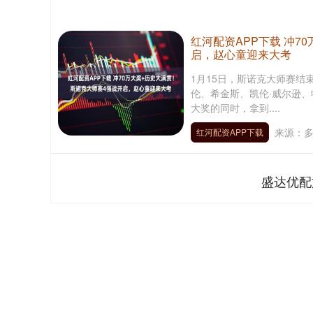
红河配资APP下载 冲7
启，赵心童迎来大考
1月15日，斯诺克大师赛
伦、希金斯、凯伦·威尔逊、
大奖的同时，拿到....
来源：
红河配资APP下载
盛达优配