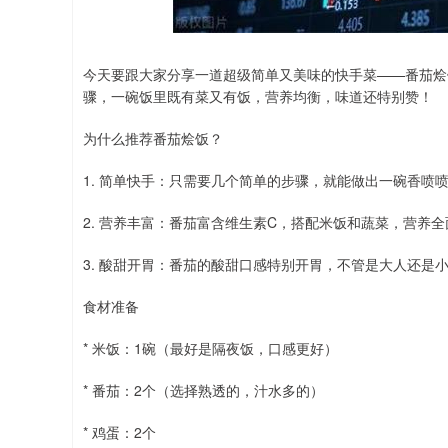
深证成指
14110.12
.92
0.57%
-34.08
-0
今天要跟大家分享一道超级简单又美味的快手菜——番茄烩
骤，一碗饭里既有菜又有饭，营养均衡，味道还特别赞！
为什么推荐番茄烩饭？
1. 简单快手：只需要几个简单的步骤，就能做出一碗香喷
2. 营养丰富：番茄富含维生素C，搭配米饭和蔬菜，营养全
3. 酸甜开胃：番茄的酸甜口感特别开胃，不管是大人还是
食材准备
* 米饭：1碗（最好是隔夜饭，口感更好）
* 番茄：2个（选择熟透的，汁水多的）
* 鸡蛋：2个