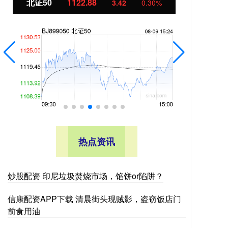
北证50
1122.88
创业
3.42
0.30%
热点资讯
炒股配资 印尼垃圾焚烧市场，馅饼or陷阱？
信康配资APP下载 清晨街头现贼影，盗窃饭店门
前食用油