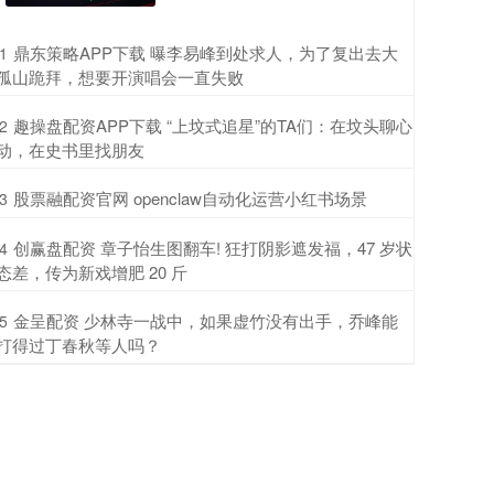
​鼎东策略APP下载 曝李易峰到处求人，为了复出去大
1
孤山跪拜，想要开演唱会一直失败
​趣操盘配资APP下载 “上坟式追星”的TA们：在坟头聊心
2
动，在史书里找朋友
​股票融配资官网 openclaw自动化运营小红书场景
3
​创赢盘配资 章子怡生图翻车! 狂打阴影遮发福，47 岁状
4
态差，传为新戏增肥 20 斤
​金呈配资 少林寺一战中，如果虚竹没有出手，乔峰能
5
打得过丁春秋等人吗？