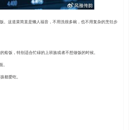
沪深300
4651.31
.24%
-6.85
-0.15%
饭。这道菜简直是懒人福音，不用洗很多碗，也不用复杂的烹饪步
喷的烩饭，特别适合忙碌的上班族或者不想做饭的时候。
面。
小孩都爱吃。