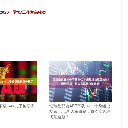
026｜零氪/工作室高收益
下载 644儿子被婆家
恒瑞盈配资APP下载 神二十乘组成
功返回地球!因祸得福，首次实现跨
飞船返航！