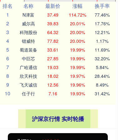
排名
名称
最新价
涨幅
换手率
1
N津富
37.49
114.72%
77.46%
2
威尔高
39.83
20.01%
17.76%
3
科翔股份
64.32
20.00%
12.21%
4
锴威特
77.82
20.00%
1.17%
5
蜀道装备
33.61
19.99%
11.69%
6
中巨芯
27.85
19.99%
32.20%
7
广哈通信
19.03
19.99%
5.84%
8
欣天科技
18.02
19.97%
28.44%
9
飞天诚信
12.56
19.96%
8.49%
10
任子行
7.16
19.93%
31.42%
沪深京行情 实时轮播