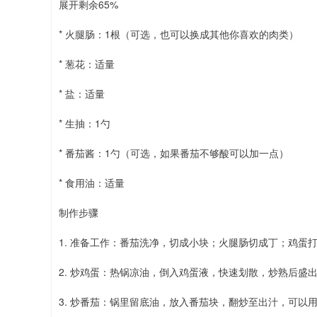
展开剩余65%
* 火腿肠：1根（可选，也可以换成其他你喜欢的肉类）
* 葱花：适量
* 盐：适量
* 生抽：1勺
* 番茄酱：1勺（可选，如果番茄不够酸可以加一点）
* 食用油：适量
制作步骤
1. 准备工作：番茄洗净，切成小块；火腿肠切成丁；鸡蛋
2. 炒鸡蛋：热锅凉油，倒入鸡蛋液，快速划散，炒熟后盛
3. 炒番茄：锅里留底油，放入番茄块，翻炒至出汁，可以