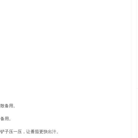
打散备用。
出备用。
用铲子压一压，让番茄更快出汁。