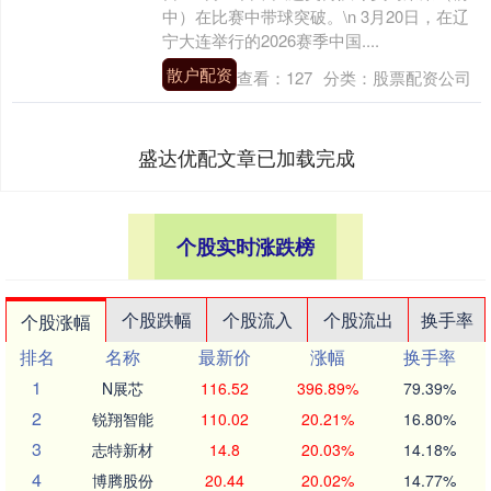
中）在比赛中带球突破。\n 3月20日，在辽
宁大连举行的2026赛季中国....
散户配资
查看：
127
分类：
股票配资公司
盛达优配文章已加载完成
个股实时涨跌榜
个股跌幅
个股流入
个股流出
换手率
个股涨幅
排名
名称
最新价
涨幅
换手率
1
N展芯
116.52
396.89%
79.39%
2
锐翔智能
110.02
20.21%
16.80%
3
志特新材
14.8
20.03%
14.18%
4
博腾股份
20.44
20.02%
14.77%