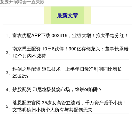
想要开演唱会一直失败
最新文章
富农优配APP下载 002415，业绩大增！拟大手笔分红！
1、
南京禹王配资 10日6跌停！900亿存储龙头：董事长承诺
2、
12个月内不减持
科创之星配资 道氏技术：上半年归母净利润同比增长
3、
25.92%
炒股配资 印尼垃圾焚烧市场，馅饼or陷阱？
4、
茗恩配资官网 35岁女高管立遗赠，千万资产赠予小姨！
5、
文书明确归小姨个人所有与其配偶无关