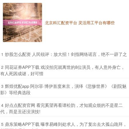
北京科汇配资平台 灵活用工平台有哪些
​炒股怎么配资 人民锐评：放大招！剑指网络谣言，绝不一辟了之
1
​同花证券APP下载 戏没拍完就离世的8位演员，有人意外身亡，
2
有人死因成谜，好可惜
​辉煌优配app 阿尔菲·博伊首度来京，演绎《悲惨世界》《剧院魅
3
影》等经典选段
​好点点配资官网 看完奚望再看谭松韵，才知观众烦的不是星二
4
代，而是丑还没演技!
​鼎东策略APP下载 曝李易峰到处求人，为了复出去大孤山跪拜，
5