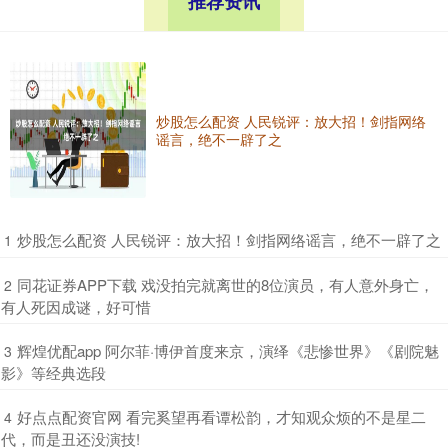
推荐资讯
炒股怎么配资 人民锐评：放大招！剑指网络
谣言，绝不一辟了之
​炒股怎么配资 人民锐评：放大招！剑指网络谣言，绝不一辟了之
1
​同花证券APP下载 戏没拍完就离世的8位演员，有人意外身亡，
2
有人死因成谜，好可惜
​辉煌优配app 阿尔菲·博伊首度来京，演绎《悲惨世界》《剧院魅
3
影》等经典选段
​好点点配资官网 看完奚望再看谭松韵，才知观众烦的不是星二
4
代，而是丑还没演技!