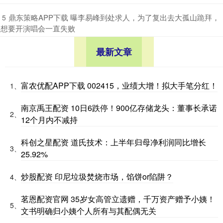
​鼎东策略APP下载 曝李易峰到处求人，为了复出去大孤山跪拜，
5
想要开演唱会一直失败
最新文章
富农优配APP下载 002415，业绩大增！拟大手笔分红！
1、
南京禹王配资 10日6跌停！900亿存储龙头：董事长承诺
2、
12个月内不减持
科创之星配资 道氏技术：上半年归母净利润同比增长
3、
25.92%
炒股配资 印尼垃圾焚烧市场，馅饼or陷阱？
4、
茗恩配资官网 35岁女高管立遗赠，千万资产赠予小姨！
5、
文书明确归小姨个人所有与其配偶无关