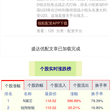
D组次轮焦点战正式打响，排名小组第3的中
国U23将在沙特利雅得迎战小组头名澳大利
亚U23。这场直接关乎出线主....
领航配资APP下载
查看：
125
分类：
配资平台
盛达优配文章已加载完成
个股实时涨跌榜
个股跌幅
个股流入
个股流出
换手率
个股涨幅
排名
名称
最新价
涨幅
换手率
1
N展芯
116.52
396.89%
79.39%
2
锐翔智能
110.02
20.21%
16.80%