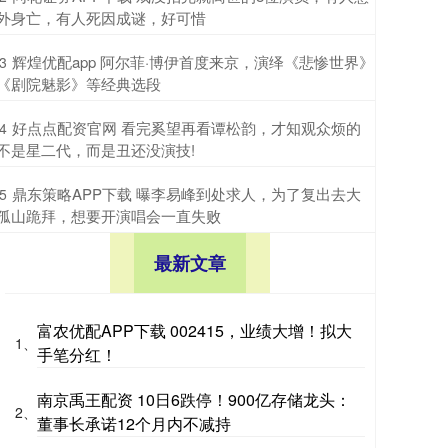
外身亡，有人死因成谜，好可惜
​辉煌优配app 阿尔菲·博伊首度来京，演绎《悲惨世界》
3
《剧院魅影》等经典选段
​好点点配资官网 看完奚望再看谭松韵，才知观众烦的
4
不是星二代，而是丑还没演技!
​鼎东策略APP下载 曝李易峰到处求人，为了复出去大
5
孤山跪拜，想要开演唱会一直失败
最新文章
富农优配APP下载 002415，业绩大增！拟大
1、
手笔分红！
南京禹王配资 10日6跌停！900亿存储龙头：
2、
董事长承诺12个月内不减持