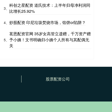
科创之星配资 道氏技术：上半年归母净利润同
3、
比增长25.92%
炒股配资 印尼垃圾焚烧市场，馅饼or陷阱？
4、
茗恩配资官网 35岁女高管立遗赠，千万资产赠
予小姨！文书明确归小姨个人所有与其配偶无
5、
关
股票配资公司