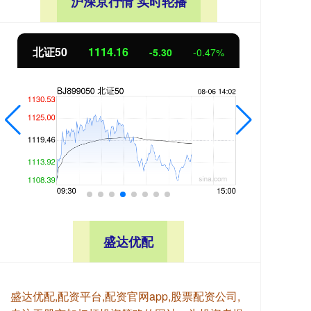
沪深京行情 实时轮播
北证50
1113.99
创业
-5.46
-0.49%
盛达优配
盛达优配,配资平台,配资官网app,股票配资公司,