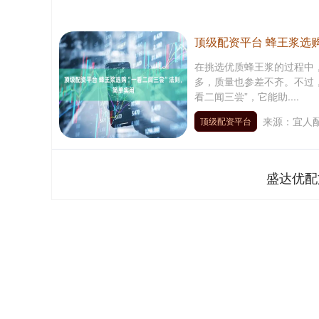
顶级配资平台 蜂王浆选
在挑选优质蜂王浆的过程中
多，质量也参差不齐。不过
看二闻三尝”，它能助....
来源：宜人
顶级配资平台
盛达优配