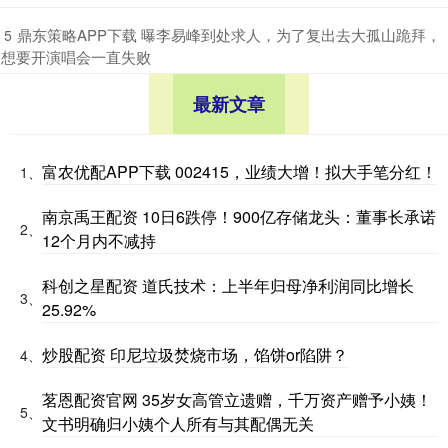
​鼎东策略APP下载 曝李易峰到处求人，为了复出去大孤山跪拜，
5
想要开演唱会一直失败
最新文章
富农优配APP下载 002415，业绩大增！拟大手笔分红！
1、
南京禹王配资 10日6跌停！900亿存储龙头：董事长承诺
2、
12个月内不减持
科创之星配资 道氏技术：上半年归母净利润同比增长
3、
25.92%
炒股配资 印尼垃圾焚烧市场，馅饼or陷阱？
4、
茗恩配资官网 35岁女高管立遗赠，千万资产赠予小姨！
5、
文书明确归小姨个人所有与其配偶无关