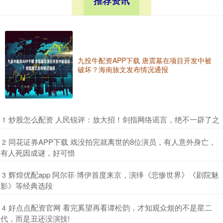
推荐资讯
九投牛配资APP下载 唐震墓在项目开发中被
破坏？海南旅文发布情况通报
​炒股怎么配资 人民锐评：放大招！剑指网络谣言，绝不一辟了之
1
​同花证券APP下载 戏没拍完就离世的8位演员，有人意外身亡，
2
有人死因成谜，好可惜
​辉煌优配app 阿尔菲·博伊首度来京，演绎《悲惨世界》《剧院魅
3
影》等经典选段
​好点点配资官网 看完奚望再看谭松韵，才知观众烦的不是星二
4
代，而是丑还没演技!