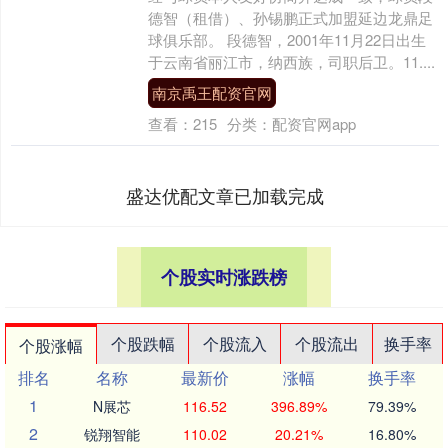
德智（租借）、孙锡鹏正式加盟延边龙鼎足
球俱乐部。 段德智，2001年11月22日出生
于云南省丽江市，纳西族，司职后卫。11....
南京禹王配资官网
查看：
215
分类：
配资官网app
盛达优配文章已加载完成
个股实时涨跌榜
个股跌幅
个股流入
个股流出
换手率
个股涨幅
排名
名称
最新价
涨幅
换手率
1
N展芯
116.52
396.89%
79.39%
2
锐翔智能
110.02
20.21%
16.80%