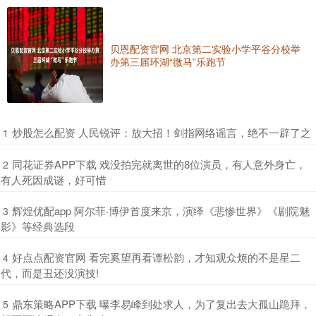
贝恩配资官网 北京第二实验小学平谷分校举
办第三届环湖“微马”乐跑节
​炒股怎么配资 人民锐评：放大招！剑指网络谣言，绝不一辟了之
1
​同花证券APP下载 戏没拍完就离世的8位演员，有人意外身亡，
2
有人死因成谜，好可惜
​辉煌优配app 阿尔菲·博伊首度来京，演绎《悲惨世界》《剧院魅
3
影》等经典选段
​好点点配资官网 看完奚望再看谭松韵，才知观众烦的不是星二
4
代，而是丑还没演技!
​鼎东策略APP下载 曝李易峰到处求人，为了复出去大孤山跪拜，
5