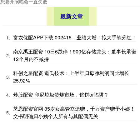
想要开演唱会一直失败
最新文章
富农优配APP下载 002415，业绩大增！拟大手笔分红！
1、
南京禹王配资 10日6跌停！900亿存储龙头：董事长承诺
2、
12个月内不减持
科创之星配资 道氏技术：上半年归母净利润同比增长
3、
25.92%
炒股配资 印尼垃圾焚烧市场，馅饼or陷阱？
4、
茗恩配资官网 35岁女高管立遗赠，千万资产赠予小姨！
5、
文书明确归小姨个人所有与其配偶无关