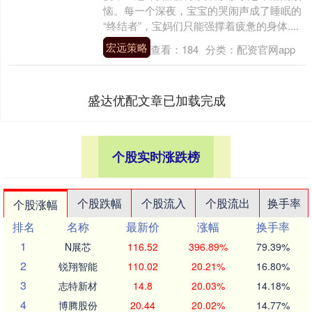
恼。每一个深夜，宝宝的哭闹声成了睡眠的
“终结者”，宝妈们只能强撑着疲惫的身体....
宏远策略
查看：
184
分类：
配资官网app
盛达优配文章已加载完成
个股实时涨跌榜
个股跌幅
个股流入
个股流出
换手率
个股涨幅
排名
名称
最新价
涨幅
换手率
1
N展芯
116.52
396.89%
79.39%
2
锐翔智能
110.02
20.21%
16.80%
3
志特新材
14.8
20.03%
14.18%
4
博腾股份
20.44
20.02%
14.77%