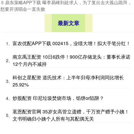
​鼎东策略APP下载 曝李易峰到处求人，为了复出去大孤山跪拜，
5
想要开演唱会一直失败
最新文章
富农优配APP下载 002415，业绩大增！拟大手笔分红！
1、
南京禹王配资 10日6跌停！900亿存储龙头：董事长承诺
2、
12个月内不减持
科创之星配资 道氏技术：上半年归母净利润同比增长
3、
25.92%
炒股配资 印尼垃圾焚烧市场，馅饼or陷阱？
4、
茗恩配资官网 35岁女高管立遗赠，千万资产赠予小姨！
5、
文书明确归小姨个人所有与其配偶无关