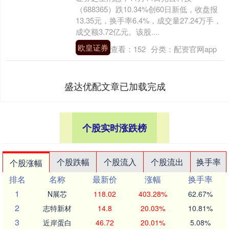
（688365）跌10.34%创60日新低，收盘报
13.35元，换手率6.4%，成交量27.24万手，
成交额3.72亿元。该股....
欧皇证券
查看：
152
分类：
配资官网app
盛达优配文章已加载完成
个股实时涨跌榜
个股跌幅
个股流入
个股流出
换手率
个股涨幅
排名
名称
最新价
涨幅
换手率
1
N展芯
118.02
403.28%
62.67%
2
志特新材
14.8
20.03%
10.81%
3
近岸蛋白
46.72
20.01%
5.08%