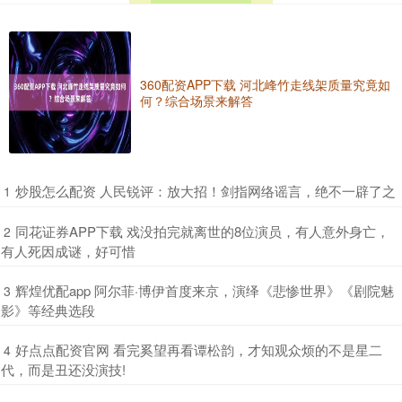
360配资APP下载 河北峰竹走线架质量究竟如
何？综合场景来解答
​炒股怎么配资 人民锐评：放大招！剑指网络谣言，绝不一辟了之
1
​同花证券APP下载 戏没拍完就离世的8位演员，有人意外身亡，
2
有人死因成谜，好可惜
​辉煌优配app 阿尔菲·博伊首度来京，演绎《悲惨世界》《剧院魅
3
影》等经典选段
​好点点配资官网 看完奚望再看谭松韵，才知观众烦的不是星二
4
代，而是丑还没演技!