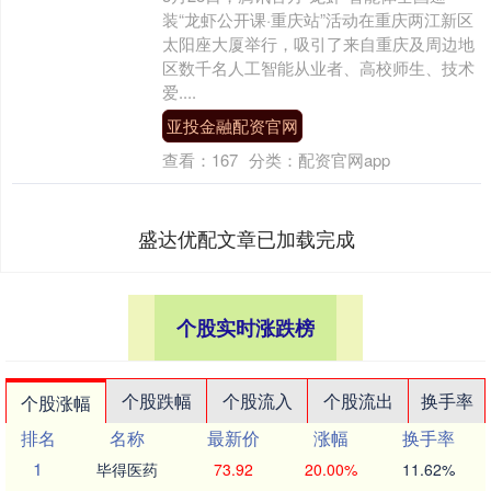
装“龙虾公开课·重庆站”活动在重庆两江新区
太阳座大厦举行，吸引了来自重庆及周边地
区数千名人工智能从业者、高校师生、技术
爱....
亚投金融配资官网
查看：
167
分类：
配资官网app
盛达优配文章已加载完成
个股实时涨跌榜
个股跌幅
个股流入
个股流出
换手率
个股涨幅
排名
名称
最新价
涨幅
换手率
1
毕得医药
73.92
20.00%
11.62%