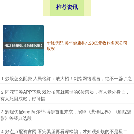
推荐资讯
华锋优配 美年健康拟4.28亿元收购多家公司
股权
​炒股怎么配资 人民锐评：放大招！剑指网络谣言，绝不一辟了之
1
​同花证券APP下载 戏没拍完就离世的8位演员，有人意外身亡，
2
有人死因成谜，好可惜
​辉煌优配app 阿尔菲·博伊首度来京，演绎《悲惨世界》《剧院魅
3
影》等经典选段
​好点点配资官网 看完奚望再看谭松韵，才知观众烦的不是星二
4