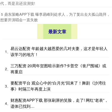
代，而是丑还没演技!
​鼎东策略APP下载 曝李易峰到处求人，为了复出去大孤山跪拜，
5
想要开演唱会一直失败
最新文章
易云达配资 年龄越大越恩爱的几对夫妻，这才是年轻人
1、
该学习的地方！
三万配资 20周年贺图暗示新作?卡普空《丧尸围城》或
2、
将重启
要配资平台 观众心中的“白月光”回来了！舞剧《沙湾往
3、
事》时隔三年再度上演
财惠配资APP下载 那张刷屏的笑脸，走了! 网红“老表”，
4、
遗体已找到…