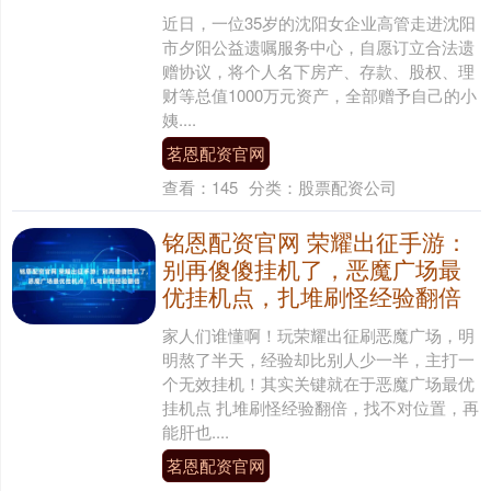
近日，一位35岁的沈阳女企业高管走进沈阳
市夕阳公益遗嘱服务中心，自愿订立合法遗
赠协议，将个人名下房产、存款、股权、理
财等总值1000万元资产，全部赠予自己的小
姨....
茗恩配资官网
查看：
145
分类：
股票配资公司
铭恩配资官网 荣耀出征手游：
别再傻傻挂机了，恶魔广场最
优挂机点，扎堆刷怪经验翻倍
家人们谁懂啊！玩荣耀出征刷恶魔广场，明
明熬了半天，经验却比别人少一半，主打一
个无效挂机！其实关键就在于恶魔广场最优
挂机点 扎堆刷怪经验翻倍，找不对位置，再
能肝也....
茗恩配资官网