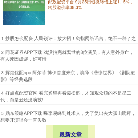
邮政配资平台 9月25日银微转债上涨1.15%，
转股溢价率38.3%
​炒股怎么配资 人民锐评：放大招！剑指网络谣言，绝不一辟了之
1
​同花证券APP下载 戏没拍完就离世的8位演员，有人意外身亡，
2
有人死因成谜，好可惜
​辉煌优配app 阿尔菲·博伊首度来京，演绎《悲惨世界》《剧院魅
3
影》等经典选段
​好点点配资官网 看完奚望再看谭松韵，才知观众烦的不是星二
4
代，而是丑还没演技!
​鼎东策略APP下载 曝李易峰到处求人，为了复出去大孤山跪拜，
5
想要开演唱会一直失败
最新文章