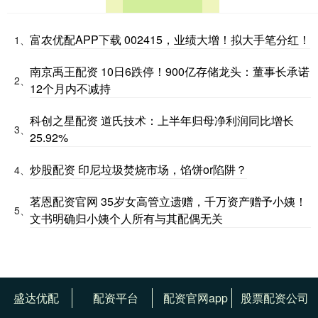
富农优配APP下载 002415，业绩大增！拟大手笔分红！
1、
南京禹王配资 10日6跌停！900亿存储龙头：董事长承诺
2、
12个月内不减持
科创之星配资 道氏技术：上半年归母净利润同比增长
3、
25.92%
炒股配资 印尼垃圾焚烧市场，馅饼or陷阱？
4、
茗恩配资官网 35岁女高管立遗赠，千万资产赠予小姨！
5、
文书明确归小姨个人所有与其配偶无关
盛达优配
配资平台
配资官网app
股票配资公司