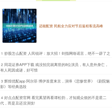
还能配资 民航全力应对节后返程客流高峰
​炒股怎么配资 人民锐评：放大招！剑指网络谣言，绝不一辟了之
1
​同花证券APP下载 戏没拍完就离世的8位演员，有人意外身亡，
2
有人死因成谜，好可惜
​辉煌优配app 阿尔菲·博伊首度来京，演绎《悲惨世界》《剧院魅
3
影》等经典选段
​好点点配资官网 看完奚望再看谭松韵，才知观众烦的不是星二
4
代，而是丑还没演技!