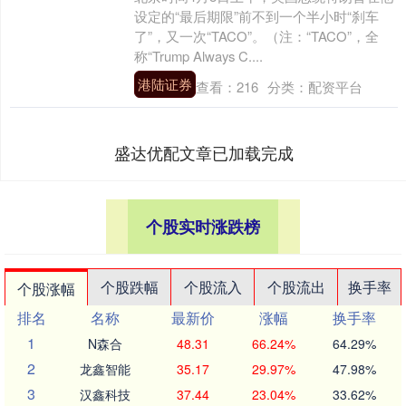
设定的“最后期限”前不到一个半小时“刹车
了”，又一次“TACO”。（注：“TACO”，全
称“Trump Always C....
港陆证券
查看：
216
分类：
配资平台
盛达优配文章已加载完成
个股实时涨跌榜
个股跌幅
个股流入
个股流出
换手率
个股涨幅
排名
名称
最新价
涨幅
换手率
1
N森合
48.31
66.24%
64.29%
2
龙鑫智能
35.17
29.97%
47.98%
3
汉鑫科技
37.44
23.04%
33.62%