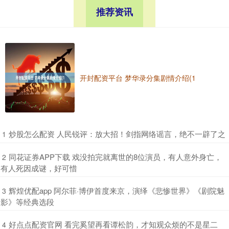
推荐资讯
开封配资平台 梦华录分集剧情介绍(1
​炒股怎么配资 人民锐评：放大招！剑指网络谣言，绝不一辟了之
1
​同花证券APP下载 戏没拍完就离世的8位演员，有人意外身亡，
2
有人死因成谜，好可惜
​辉煌优配app 阿尔菲·博伊首度来京，演绎《悲惨世界》《剧院魅
3
影》等经典选段
​好点点配资官网 看完奚望再看谭松韵，才知观众烦的不是星二
4