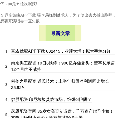
代，而是丑还没演技!
​鼎东策略APP下载 曝李易峰到处求人，为了复出去大孤山跪拜，
5
想要开演唱会一直失败
最新文章
富农优配APP下载 002415，业绩大增！拟大手笔分红！
1、
南京禹王配资 10日6跌停！900亿存储龙头：董事长承诺
2、
12个月内不减持
科创之星配资 道氏技术：上半年归母净利润同比增长
3、
25.92%
炒股配资 印尼垃圾焚烧市场，馅饼or陷阱？
4、
茗恩配资官网 35岁女高管立遗赠，千万资产赠予小姨！
5、
文书明确归小姨个人所有与其配偶无关