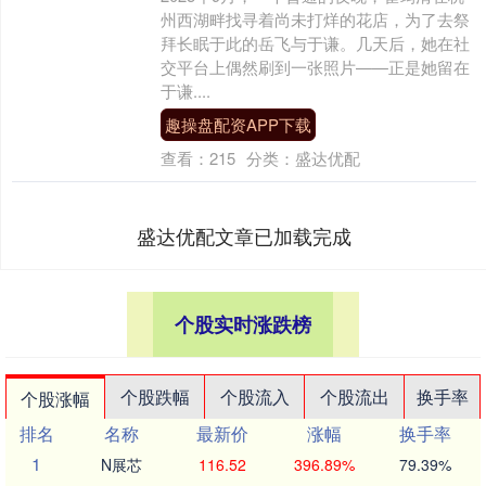
州西湖畔找寻着尚未打烊的花店，为了去祭
拜长眠于此的岳飞与于谦。几天后，她在社
交平台上偶然刷到一张照片——正是她留在
于谦....
趣操盘配资APP下载
查看：
215
分类：
盛达优配
盛达优配文章已加载完成
个股实时涨跌榜
个股跌幅
个股流入
个股流出
换手率
个股涨幅
排名
名称
最新价
涨幅
换手率
1
N展芯
116.52
396.89%
79.39%