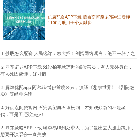
信康配资APP下载 蒙泰高新股东郭鸿江质押
1100万股用于个人融资
​炒股怎么配资 人民锐评：放大招！剑指网络谣言，绝不一辟了之
1
​同花证券APP下载 戏没拍完就离世的8位演员，有人意外身亡，
2
有人死因成谜，好可惜
​辉煌优配app 阿尔菲·博伊首度来京，演绎《悲惨世界》《剧院魅
3
影》等经典选段
​好点点配资官网 看完奚望再看谭松韵，才知观众烦的不是星二
4
代，而是丑还没演技!
​鼎东策略APP下载 曝李易峰到处求人，为了复出去大孤山跪拜，
5
想要开演唱会一直失败