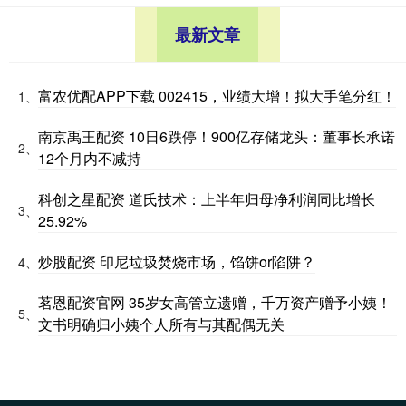
最新文章
富农优配APP下载 002415，业绩大增！拟大手笔分红！
1、
南京禹王配资 10日6跌停！900亿存储龙头：董事长承诺
2、
12个月内不减持
科创之星配资 道氏技术：上半年归母净利润同比增长
3、
25.92%
炒股配资 印尼垃圾焚烧市场，馅饼or陷阱？
4、
茗恩配资官网 35岁女高管立遗赠，千万资产赠予小姨！
5、
文书明确归小姨个人所有与其配偶无关